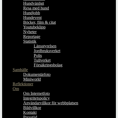
Hundvänligt
Resa med hund
Hundjobb
Hundevent
Böcker, film & citat
Youtubeklipp
Nyheter
Reportage
Statistik
Länsstyrelsen
Jordbruksverket
Polis
Tullverket
Försäkringsbolag
Samhälle
Dokumentärfoto
Miniworld
Reflektioner
Om
Om Internetfoto
Integritetspolicy
Användarvillkor för webbplatsen
Bildvillkor
Kontakt
Presstöd