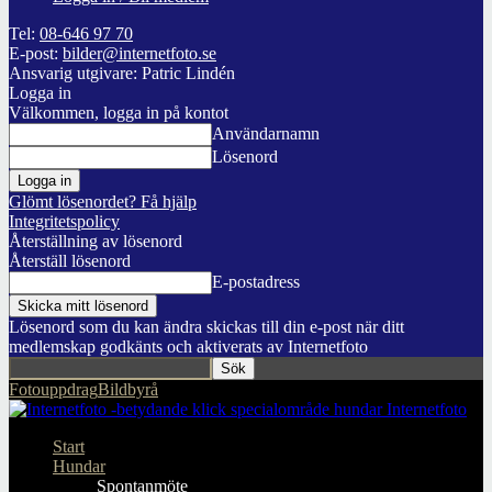
Tel:
08-646 97 70
E-post:
bilder@internetfoto.se
Ansvarig utgivare: Patric Lindén
Logga in
Välkommen, logga in på kontot
Användarnamn
Lösenord
Glömt lösenordet? Få hjälp
Integritetspolicy
Återställning av lösenord
Återställ lösenord
E-postadress
Lösenord som du kan ändra skickas till din e-post när ditt
medlemskap godkänts och aktiverats av Internetfoto
Fotouppdrag
Bildbyrå
Internetfoto
Start
Hundar
Spontanmöte