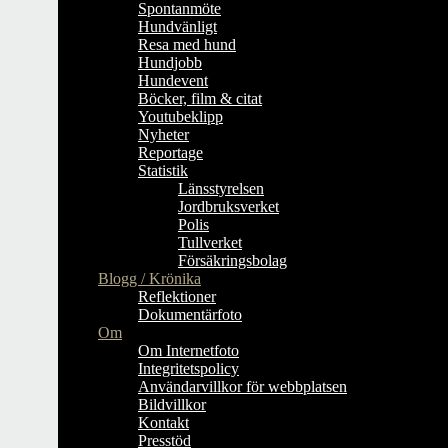
Spontanmöte
Hundvänligt
Resa med hund
Hundjobb
Hundevent
Böcker, film & citat
Youtubeklipp
Nyheter
Reportage
Statistik
Länsstyrelsen
Jordbruksverket
Polis
Tullverket
Försäkringsbolag
Blogg / Krönika
Reflektioner
Dokumentärfoto
Om
Om Internetfoto
Integritetspolicy
Användarvillkor för webbplatsen
Bildvillkor
Kontakt
Presstöd