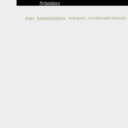
Nyhetsbrev
Start
Dokumentärfoto
Hologram, -fotoklonade föremål i