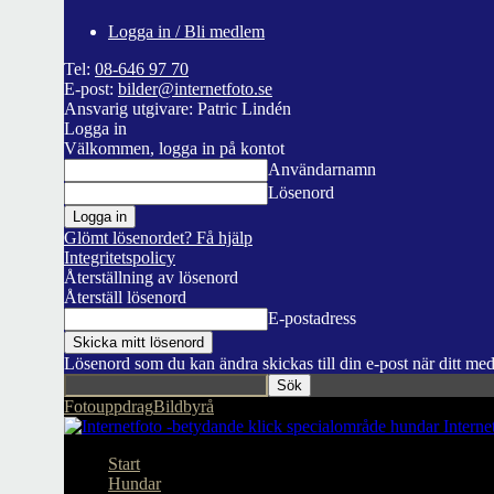
Logga in / Bli medlem
Tel:
08-646 97 70
E-post:
bilder@internetfoto.se
Ansvarig utgivare: Patric Lindén
Logga in
Välkommen, logga in på kontot
Användarnamn
Lösenord
Glömt lösenordet? Få hjälp
Integritetspolicy
Återställning av lösenord
Återställ lösenord
E-postadress
Lösenord som du kan ändra skickas till din e-post när ditt me
Fotouppdrag
Bildbyrå
Interne
Start
Hundar