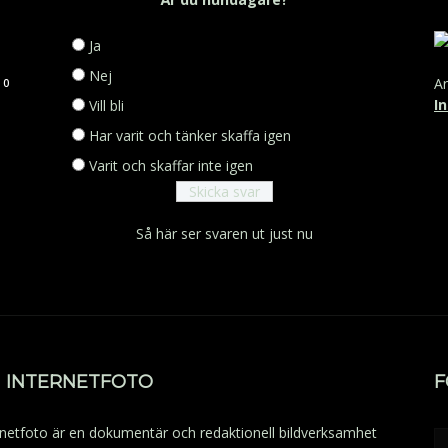
Ja
Nej
Ar
0
I
Vill bli
Har varit och tänker skaffa igen
Varit och skaffar inte igen
Så här ser svaren ut just nu
 INTERNETFOTO
F
rnetfoto är en dokumentär och redaktionell bildverksamhet