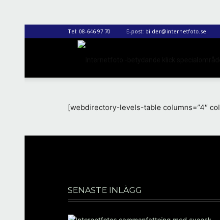
Tel:
08-646 97 70
E-post:
bilder@internetfoto.se
[webdirectory-levels-table columns=”4″ c
SENASTE INLÄGG