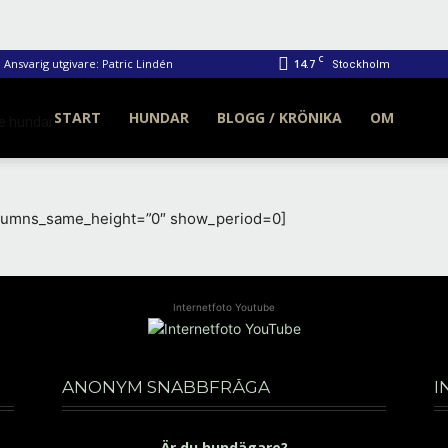
C
Ansvarig utgivare: Patric Lindén
14.7
Stockholm
START
HUNDAR
BLOGG / KRÖNIKA
OM
Internetfoto
olumns_same_height=”0″ show_period=0]
Internetfoto Youtube
ANONYM SNABBFRÅGA
I
Är du hundägare?