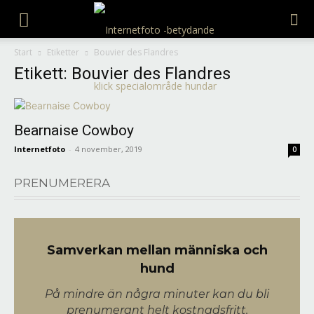
Internetfoto
Start
Etiketter
Bouvier des Flandres
Etikett: Bouvier des Flandres
Bearnaise Cowboy
Internetfoto
-
4 november, 2019
0
PRENUMERERA
Samverkan mellan människa och
hund
På mindre än några minuter kan du bli
prenumerant helt kostnadsfritt.