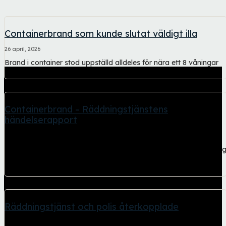
Containerbrand som kunde slutat väldigt illa
26 april, 2026
Brand i container stod uppställd alldeles för nära ett 8 våningar
högt flerfamiljshus. Den här...
Containerbrand – Räddningstjänstens
händelserapport
26 april, 2026
Kraftig rökutveckling och dålig sikt. Andningsskydd och belysnin
vid släckningsarbetet. Räddningstjänstens händelserapport
gällande den containerbrand...
Räddningstjänst och polis återkopplade
26 april, 2026