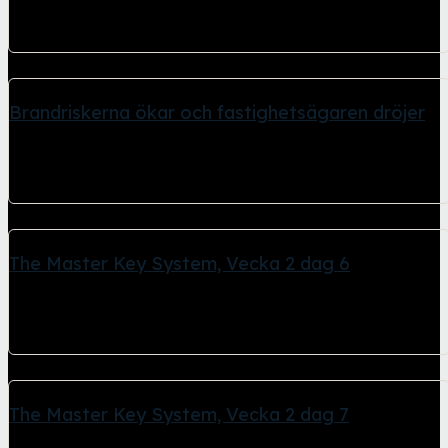
I senaste händelsen gällande den containerbrand Internetfoto
undersöker. Polis och Räddningstjänst har återkopplat med...
Brandriskerna ökar och fastighetsägaren dröjer
26 april, 2026
Trots att det tidigare brunnit i en container här 240810 låter
fastighetsägaren Ikano Bostad...
The Master Key System, Vecka 2 dag 6
26 april, 2026
The Master Key System "Mental kontroll - Lördag" Meditation, -
laddar mentala batterierna Lördag och sjätte...
The Master Key System, Vecka 2 dag 7
26 april, 2026