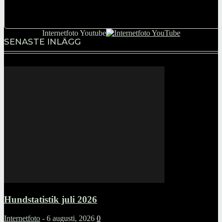
The Master Key System "Mental kontroll - Söndag" Meditation, -
Veckans målgång Oavsett om du springer,...
Internetfoto Youtube
SENASTE INLÄGG
Hundstatistik juli 2026
Internetfoto
-
6 augusti, 2026
0