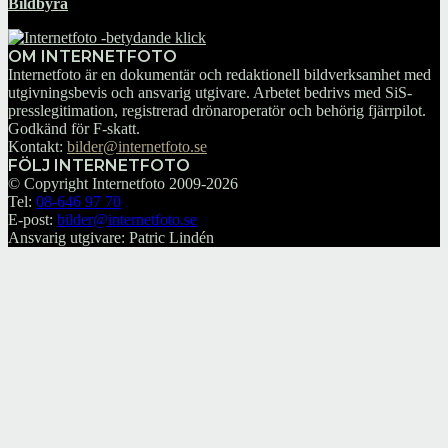
Bildbyrå
OM INTERNETFOTO
Internetfoto är en dokumentär och redaktionell bildverksamhet med
utgivningsbevis och ansvarig utgivare. Arbetet bedrivs med SiS-
presslegitimation, registrerad drönaroperatör och behörig fjärrpilot.
Godkänd för F-skatt.
Kontakt:
bilder@internetfoto.se
FÖLJ INTERNETFOTO
© Copyright Internetfoto 2009-2026
Tel:
08-646 97 70
E-post:
bilder@internetfoto.se
Ansvarig utgivare: Patric Lindén