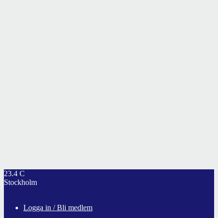
23.4
C
Stockholm
Logga in / Bli medlem