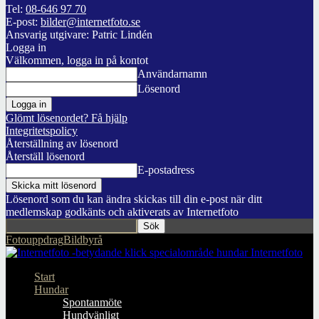
Tel:
08-646 97 70
E-post:
bilder@internetfoto.se
Ansvarig utgivare: Patric Lindén
Logga in
Välkommen, logga in på kontot
Användarnamn
Lösenord
Glömt lösenordet? Få hjälp
Integritetspolicy
Återställning av lösenord
Återställ lösenord
E-postadress
Lösenord som du kan ändra skickas till din e-post när ditt
medlemskap godkänts och aktiverats av Internetfoto
Fotouppdrag
Bildbyrå
Internetfoto
Start
Hundar
Spontanmöte
Hundvänligt