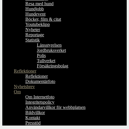
Resa med hund
Hundjobb
Hundevent
Böcker, film & citat
Youtubeklipp
Nyheter
Reportage
Statistik
Länsstyrelsen
Jordbruksverket
Polis
Tullverket
Försäkringsbolag
Reflektioner
Reflektioner
Dokumentärfoto
Nyhetsbrev
Om
Om Internetfoto
Integritetspolicy
Användarvillkor för webbplatsen
Bildvillkor
Kontakt
Presstöd