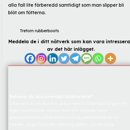
alla fall lite förberedd samtidigt som man slipper bli
blöt om fötterna.
Tretorn rubberboots
Meddela de i ditt nätverk som kan vara intresser
av det här inlägget.
Behöver du dokumentärt bildmaterial?
Internetfoto producerar dokumentärt bildmaterial genom
egen journalistisk verksamhet och erbjuder även
dokumentation, bildlicenser och visuellt berättande för
medier, organisationer, offentlig sektor och företag.