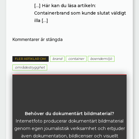
[…] Här kan du läsa artikeln:
Containerbrand som kunde slutat väldigt
illa […]
Kommentarer är stängda
brand
container
boendemiljö
FLER ARTIKLAR OM:
områdestrygghet
Behöver du dokumentärt bildmaterial?
Internetfoto producerar dokumentärt bildmaterial
genom egen journalistisk verksamhet och erbjuder
även dokumentation, bildlicenser och visuellt