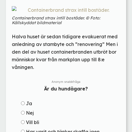
Containerbrand strax intill bostäder. © Foto:
Källskyddat bildmaterial
Halva huset är sedan tidigare evakuerat med
anledning av stambyte och ”renovering” Men i
den del av huset containerbranden utbröt bor
människor kvar från markplan upp till 8:e
våningen.
Anonym snabbfråga
Är du hundägare?
Ja
Nej
Vill bli
Har varit och tänker skaffa igen