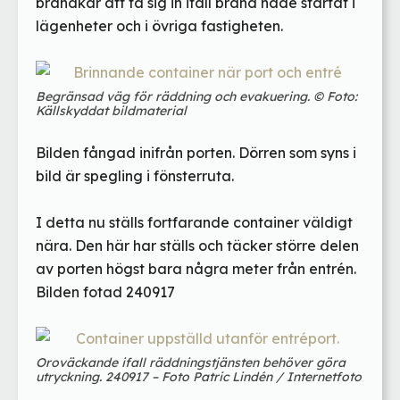
brandkår att ta sig in ifall brand hade startat i
lägenheter och i övriga fastigheten.
Begränsad väg för räddning och evakuering. © Foto:
Källskyddat bildmaterial
Bilden fångad inifrån porten. Dörren som syns i
bild är spegling i fönsterruta.
I detta nu ställs fortfarande container väldigt
nära. Den här har ställs och täcker större delen
av porten högst bara några meter från entrén.
Bilden fotad 240917
Oroväckande ifall räddningstjänsten behöver göra
utryckning. 240917 – Foto Patric Lindén / Internetfoto