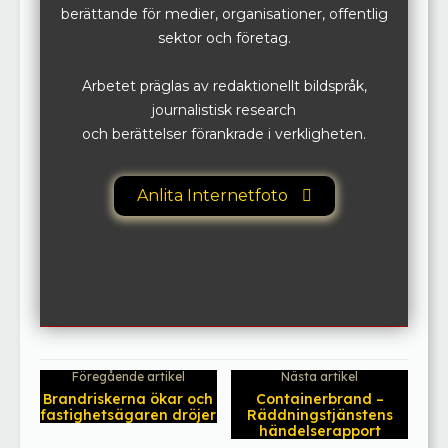
berättande för medier, organisationer, offentlig
sektor och företag.
Arbetet präglas av redaktionellt bildspråk,
journalistisk research
och berättelser förankrade i verkligheten.
Anlita Internetfoto
Föregående artikel
Nästa artikel
Brandriskerna ökar och
Containerbrand –
fastighetsägaren dröjer
Räddningstjänstens
händelserapport