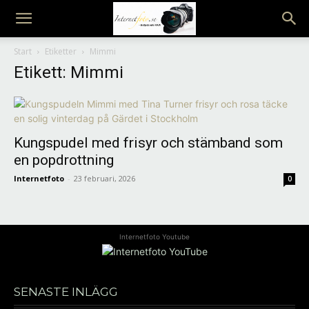
Internetfoto
Start
Etiketter
Mimmi
Etikett: Mimmi
Kungspudel med frisyr och stämband som
en popdrottning
Internetfoto
-
23 februari, 2026
0
Internetfoto Youtube
SENASTE INLÄGG