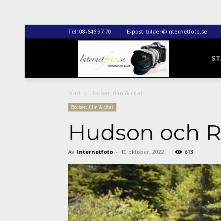
Tel:
08-646 97 70
E-post:
bilder@internetfoto.se
Internetfoto
ST
Start
Böcker, film & citat
Böcker, film & citat
Hudson och R
Av
Internetfoto
-
10 oktober, 2022
613