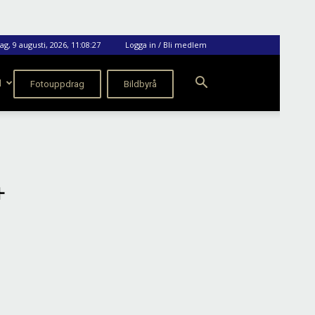
g, 9 augusti, 2026, 11:08:27
Logga in / Bli medlem
M
Fotouppdrag
Bildbyrå
4