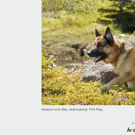
Hudson och Rex, skärmdump TV4 Play.
A
Är 