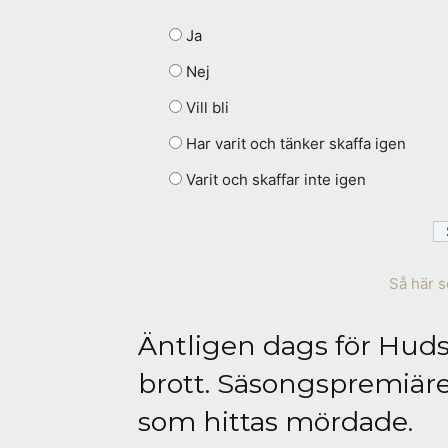
Ja
Nej
Vill bli
Har varit och tänker skaffa igen
Varit och skaffar inte igen
Så här s
Äntligen dags för Huds
brott. Säsongspremiär
som hittas mördade.