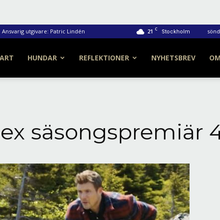
C
Ansvarig utgivare: Patric Lindén
21
sönda
Stockholm
ART
HUNDAR
REFLEKTIONER
NYHETSBREV
O
ex säsongspremiär 