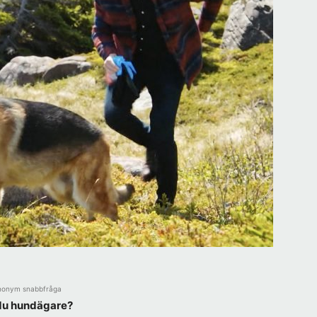
nonym snabbfråga
du hundägare?