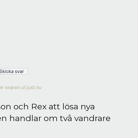
er svaren ut just nu
on och Rex att lösa nya
en handlar om två vandrare