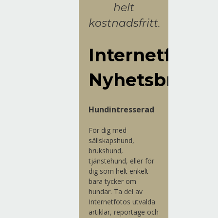
helt
kostnadsfritt.
Internetfoto
Nyhetsbrev
Hundintresserad
För dig med
sällskapshund,
brukshund,
tjänstehund, eller för
dig som helt enkelt
bara tycker om
hundar. Ta del av
Internetfotos utvalda
artiklar, reportage och