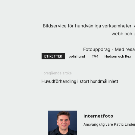
Bildservice för hundvänliga verksamheter. An
webb och ut
Fotouppdrag - Med resarc
ETIKETTER
polishund
TV4
Hudson och Rex
Föregående artikel
Huvudförhandling i stort hundmål inlett
Internetfoto
Ansvarig utgivare Patric Lindén