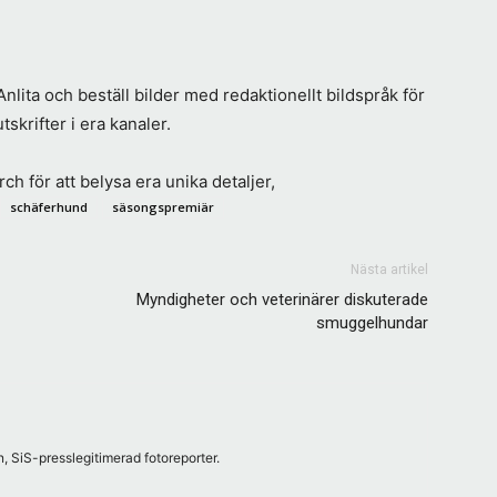
lita och beställ bilder med redaktionellt bildspråk för
skrifter i era kanaler.
h för att belysa era unika detaljer,
schäferhund
säsongspremiär
Nästa artikel
Myndigheter och veterinärer diskuterade
smuggelhundar
, SiS-presslegitimerad fotoreporter.