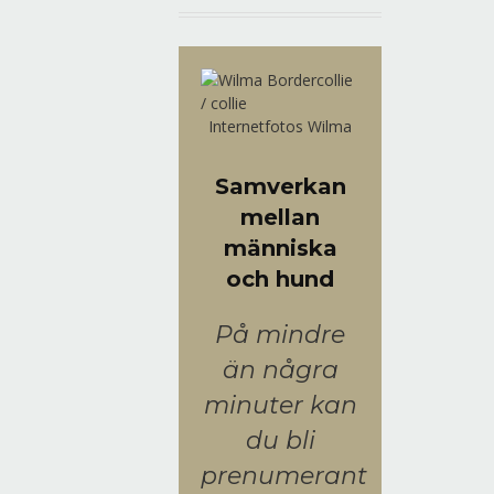
Internetfotos Wilma
Samverkan
mellan
människa
och hund
På mindre
än några
minuter kan
du bli
prenumerant