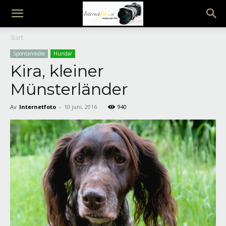
Internetfoto
Start
Spontanmöte
Hundar
Kira, kleiner
Münsterländer
Av
Internetfoto
-
10 juni, 2016
940