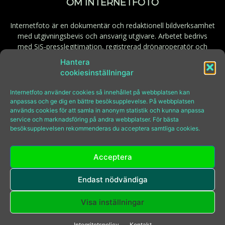
OM INTERNETFOTO
Internetfoto är en dokumentär och redaktionell bildverksamhet
med utgivningsbevis och ansvarig utgivare. Arbetet bedrivs
med SiS-presslegitimation, registrerad drönaroperatör och
behörig fjärrpilot. Godkänd för F-skatt.
Hantera
cookiesinställningar
Kontakt:
bilder@internetfoto.se
Internetfoto använder cookies så innehållet på webbplatsen kan
anpassas och ge dig en bättre besöksupplevelse. På webbplatsen
används cookies för att samla in anonym statistik och kunna anpassa
FÖLJ INTERNETFOTO
service och marknadsföring på andra webbplatser. För bästa
besöksupplevelsen rekommenderas du acceptera samtliga cookies.
Acceptera
Endast nödvändiga
© Copyright Internetfoto 2009-2026
Tel:
08-646 97 70
Visa inställningar
E-post:
bilder@internetfoto.se
Integritetspolicy
Kontakt