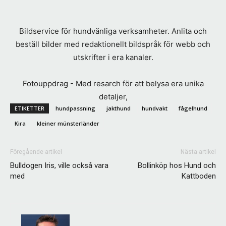
Bildservice för hundvänliga verksamheter. Anlita och
beställ bilder med redaktionellt bildspråk för webb och
utskrifter i era kanaler.
Fotouppdrag - Med resarch för att belysa era unika
detaljer,
ETIKETTER
hundpassning
jakthund
hundvakt
fågelhund
Kira
kleiner münsterländer
Föregående artikel
Nästa artikel
Bulldogen Iris, ville också vara
Bollinköp hos Hund och
med
Kattboden