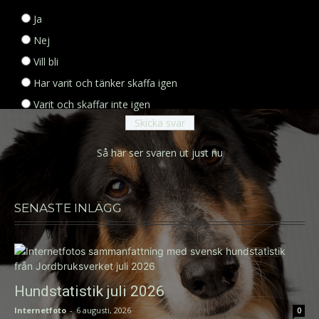
Ja
Nej
Vill bli
Har varit och tänker skaffa igen
Varit och skaffar inte igen
Så här ser svaren ut just nu
SENASTE INLÄGG
Hundstatistik juli 2026
Internetfoto
-
6 augusti, 2026
0