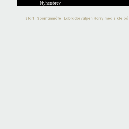
Nyhetsbrev
Start
Spontanmöte
Labradorvalpen Harry med sikte på a