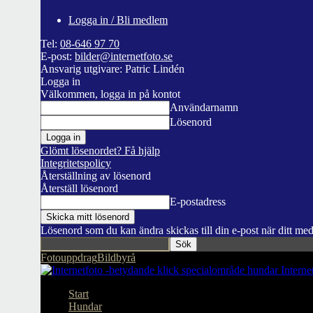
Logga in / Bli medlem
Tel:
08-646 97 70
E-post:
bilder@internetfoto.se
Ansvarig utgivare: Patric Lindén
Logga in
Välkommen, logga in på kontot
Användarnamn
Lösenord
Glömt lösenordet? Få hjälp
Integritetspolicy
Återställning av lösenord
Återställ lösenord
E-postadress
Lösenord som du kan ändra skickas till din e-post när ditt me
Fotouppdrag
Bildbyrå
Interne
Start
Hundar