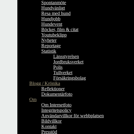
Spontanmöte
Hundvänligt
Resa med hund
Hundjobb
Hundevent
Böcker, film & citat
Youtubeklipp
Nyheter
Reportage
Statistik
Länsstyrelsen
Jordbruksverket
Polis
Tullverket
Försäkringsbolag
Blogg / Krönika
Reflektioner
Dokumentärfoto
Om
Om Internetfoto
Integritetspolicy
Användarvillkor för webbplatsen
Bildvillkor
Kontakt
Presstöd