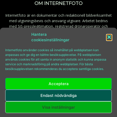
OM INTERNETFOTO
Internetfoto är en dokumentär och redaktionell bildverksamhet
med utgivningsbevis och ansvarig utgivare. Arbetet bedrivs
med SiS-presslegitimation, registrerad drönaroperatör och
behörig fjärrpilot. Godkänd för F-skatt.
Hantera
cookiesinställningar
Kontakt:
bilder@internetfoto.se
Internetfoto använder cookies så innehållet på webbplatsen kan
anpassas och ge dig en bättre besöksupplevelse. På webbplatsen
används cookies för att samla in anonym statistik och kunna anpassa
FÖLJ INTERNETFOTO
service och marknadsföring på andra webbplatser. För bästa
besöksupplevelsen rekommenderas du acceptera samtliga cookies.
Acceptera
Endast nödvändiga
© Copyright Internetfoto 2009-2026
Tel:
08-646 97 70
Visa inställningar
E-post:
bilder@internetfoto.se