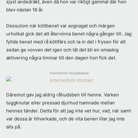
sjyst andedräkt, även då hon var riktigt gammal där hon
blev nästan 16 år.
Dessutom när köttbenet var avgnagat och märgen
urholkat gick det att återvinna benet några gånger till. Jag
fyllde benet med rå köttfärs och la in det i frysen för att
sedan ge vovven det igen och lät det bli en smaskig
aktivering några timmar till den dagen hon fick det.
Internetfoto Youtubekanal
Däremot gav jag aldrig råhudsben till henne. Varken
tuggknutar eller pressad djurhud hamnade mellan
hennes tänder. Detta för att jag inte vet hur, vad, när samt
var dessa är tillverkade, och de vita benen litar jag inte
alls på.