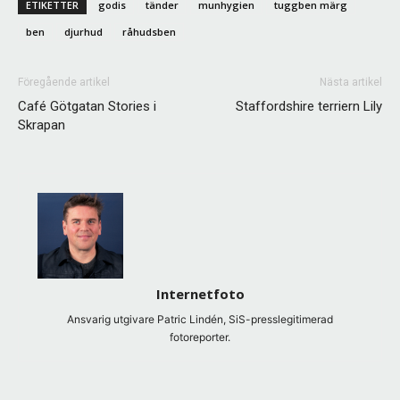
ETIKETTER
godis
tänder
munhygien
tuggben märg
ben
djurhud
råhudsben
Föregående artikel
Nästa artikel
Café Götgatan Stories i
Staffordshire terriern Lily
Skrapan
Internetfoto
Ansvarig utgivare Patric Lindén, SiS-presslegitimerad
fotoreporter.