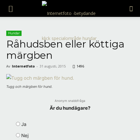
Internetfoto
Hundar
Råhudsben eller köttiga
märgben
Av
Internetfoto
-
31 augusti, 2015
1496
Tugg och märgben för hund.
Anonym snabbfråga
Är du hundägare?
Ja
Nej