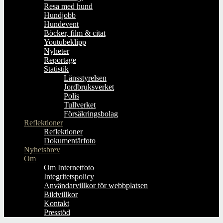
Resa med hund
Hundjobb
Hundevent
Böcker, film & citat
Youtubeklipp
Nyheter
Reportage
Statistik
Länsstyrelsen
Jordbruksverket
Polis
Tullverket
Försäkringsbolag
Reflektioner
Reflektioner
Dokumentärfoto
Nyhetsbrev
Om
Om Internetfoto
Integritetspolicy
Användarvillkor för webbplatsen
Bildvillkor
Kontakt
Presstöd