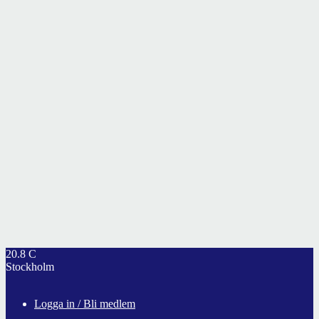
20.8
C
Stockholm
Logga in / Bli medlem