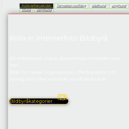
Tamaskan wolfdog
slädhund
unghund
FLER ARTIKLAR OM:
Muna
varghund
Kolla in Internetfoto Bildbyrå
Ett redaktionellt urval av dokumentära hundbilder växer
fram.
Bilder för medier, organisationer, offentlig sektor och
företag som söker autentiskt visuellt berättande.
Bildbyråkategorier