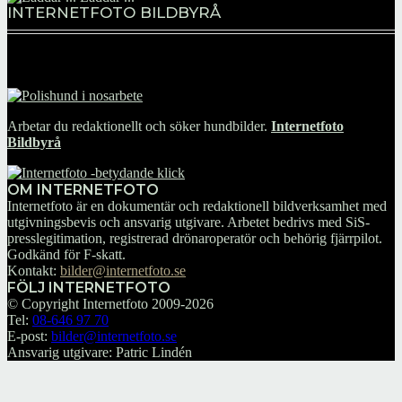
INTERNETFOTO BILDBYRÅ
Arbetar du redaktionellt och söker hundbilder.
Internetfoto
Bildbyrå
OM INTERNETFOTO
Internetfoto är en dokumentär och redaktionell bildverksamhet med
utgivningsbevis och ansvarig utgivare. Arbetet bedrivs med SiS-
presslegitimation, registrerad drönaroperatör och behörig fjärrpilot.
Godkänd för F-skatt.
Kontakt:
bilder@internetfoto.se
FÖLJ INTERNETFOTO
© Copyright Internetfoto 2009-2026
Tel:
08-646 97 70
E-post:
bilder@internetfoto.se
Ansvarig utgivare: Patric Lindén