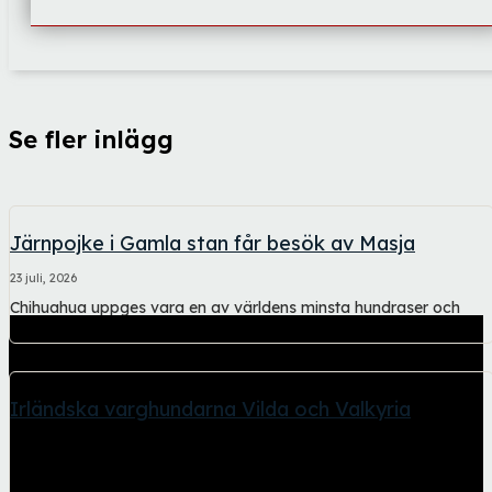
Se fler inlägg
Järnpojke i Gamla stan får besök av Masja
23 juli, 2026
Chihuahua uppges vara en av världens minsta hundraser och
Järnpojke sägs vara landets minsta...
Irländska varghundarna Vilda och Valkyria
2 juni, 2026
Kullsyskon där Vilda är vad hon heter och Valkyria tar det lite