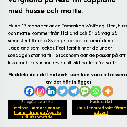
med husse och matte.
Muna 17 månader är en Tamaskan Wolfdog. Hon, hus
och matte kommer från Holland och är på väg på
semester till norra Sverige där det är områdena i
Lappland som lockar. Fast först hinner de under
söndagen stanna till i Stockholm där de passar på att
kika runt i city innan resan till vildmarken fortsätter.
Meddela de i ditt nätverk som kan vara intresser
av det här inlägget.
Föregående artikel
Nästa artikel
Moltaz, Berner Sennen
Doris i tomtedräkt första
tränar drag på Ågesta
advent
Friluftsområde