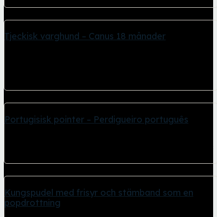
mer lugnt. Irländska...
Tjeckisk varghund – Canus 18 månader
2 juni, 2026
Spontanmöte med Canus 18 månader som var vid
Nobelstranden intill Djurgårdsbrunnsviken, Östermalm i
Stockholm...
Portugisisk pointer – Perdigueiro português
31 maj, 2026
Spontanmöte med en väldigt ovanlig hundras i Sverige. Endast 8
st individer registrerade i...
Kungspudel med frisyr och stämband som en
popdrottning