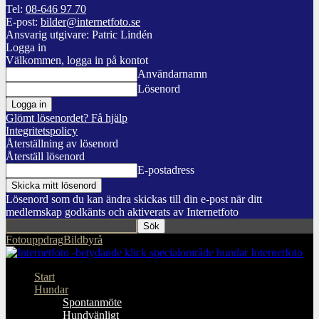
Tel:
08-646 97 70
E-post:
bilder@internetfoto.se
Ansvarig utgivare: Patric Lindén
Logga in
Välkommen, logga in på kontot
Användarnamn
Lösenord
Glömt lösenordet? Få hjälp
Integritetspolicy
Återställning av lösenord
Återställ lösenord
E-postadress
Lösenord som du kan ändra skickas till din e-post när ditt
medlemskap godkänts och aktiverats av Internetfoto
Fotouppdrag
Bildbyrå
Internetfoto
Start
Hundar
Spontanmöte
Hundvänligt