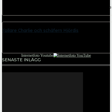
23 februari, 2026
Vinter med minusgrader – men Mimmis fluffiga frisyr värmde alla
på Gärdet Kungspudeln Mimmi, 5...
Tollare Charlie och schäfern Hjördis
26 januari, 2026
Spontanmöte med två kommunikativa hundar på Riksbron i
Stockholm Såg ett par personer som gick...
Internetfoto Youtube
SENASTE INLÄGG