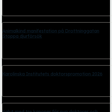
Socialdemokraternas partiledare Magdalena Andersson deltog i
demonstrationståget från Humlegården till Norra Bantorget.
Samlingen hölls fredagen...
Animalkind manifestation på Drottninggatan
Stoppa djurförsök
1 maj, 2026
Organisationen Animalkind höll en manifestation och stod på
Drottninggatan ovanför Sergels torg. Under lördagen höll...
Karolinska Institutets doktorspromotion 2026
26 april, 2026
I Stockholm stadshus Blå hallen hölls ceremoni för nyblivna
doktorer med efterföljande bankett och...
Salut med tre kanoner för nya doktorer och