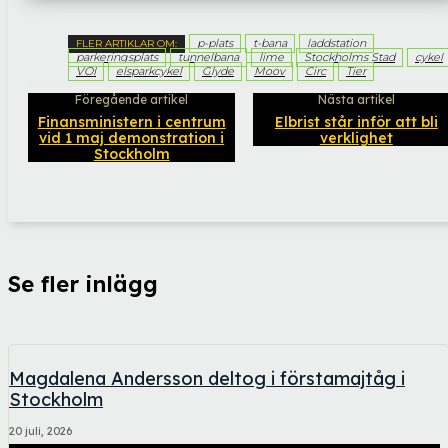
p-plats
t-bana
laddstation
FLER ARTIKLAR OM:
parkeringsplats
tunnelbana
lime
Stockholms Stad
cykel
VOI
elsparkcykel
Glyde
Moov
Circ
Tier
Föregående artikel
Nästa artikel
Finansministern i centrum
Elbrist står inför att bli
vid 1 maj demonstration i
verklighet
Stockholm
Se fler inlägg
Magdalena Andersson deltog i förstamajtåg i
Stockholm
20 juli, 2026