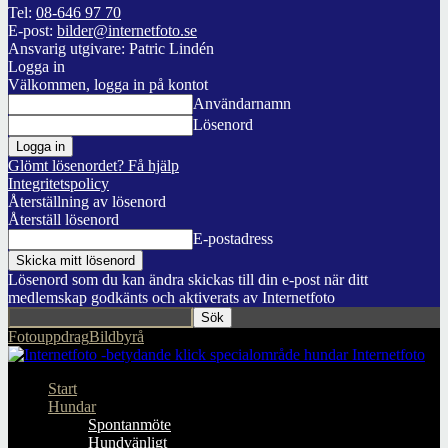
Tel:
08-646 97 70
E-post:
bilder@internetfoto.se
Ansvarig utgivare: Patric Lindén
Logga in
Välkommen, logga in på kontot
Användarnamn
Lösenord
Glömt lösenordet? Få hjälp
Integritetspolicy
Återställning av lösenord
Återställ lösenord
E-postadress
Lösenord som du kan ändra skickas till din e-post när ditt
medlemskap godkänts och aktiverats av Internetfoto
Fotouppdrag
Bildbyrå
Internetfoto
Start
Hundar
Spontanmöte
Hundvänligt