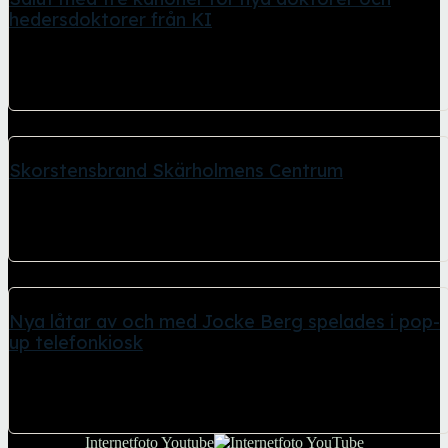
hedersdoktorer från KI
26 april, 2026
Salut med tre kanoner då KI doktorer och hedersdoktorer
promoverades i Stockholms Stadshus Salut med...
Skorstensbrand Skärholmens Centrum
21 april, 2026
Skärholmens Centrum tvingade hålla stängt flera timmar under
lördagen 19 april 2026. Anledningen var...
Nya låtar av och med Jocke Berg spelades i pop-
up telefonkiosk
21 april, 2026
Kö till klassisk telefonkiosk med lur tillfälligt uppställd 14 april
2026 på Sergels Torg...
Internetfoto Youtube