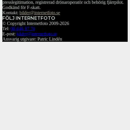
presslegitimation, registrerad drönaroperatör och behörig fjärrpilot.
Godkänd för F-skatt.
Kontakt:
bilder@internetfoto.se
FÖLJ INTERNETFOTO
© Copyright Internetfoto 2009-2026
Tel:
08-646 97 70
E-post:
bilder@internetfoto.se
Ansvarig utgivare: Patric Lindén