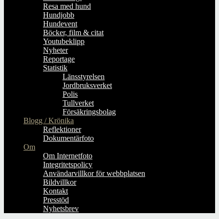
Resa med hund
Hundjobb
Hundevent
Böcker, film & citat
Youtubeklipp
Nyheter
Reportage
Statistik
Länsstyrelsen
Jordbruksverket
Polis
Tullverket
Försäkringsbolag
Blogg / Krönika
Reflektioner
Dokumentärfoto
Om
Om Internetfoto
Integritetspolicy
Användarvillkor för webbplatsen
Bildvillkor
Kontakt
Presstöd
Nyhetsbrev