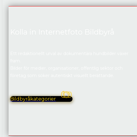
Kolla in Internetfoto Bildbyrå
Ett redaktionellt urval av dokumentära hundbilder växer
fram.
Bilder för medier, organisationer, offentlig sektor och
företag som söker autentiskt visuellt berättande.
Bildbyråkategorier