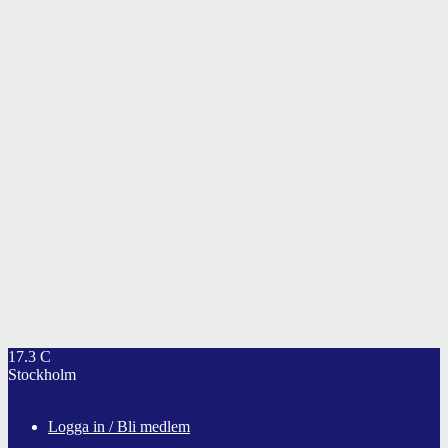
17.3
C
Stockholm
Logga in / Bli medlem