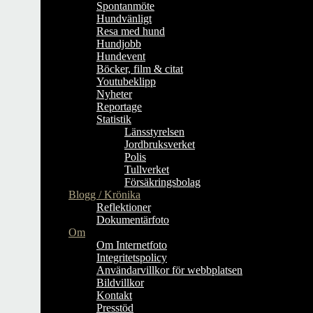
Spontanmöte
Hundvänligt
Resa med hund
Hundjobb
Hundevent
Böcker, film & citat
Youtubeklipp
Nyheter
Reportage
Statistik
Länsstyrelsen
Jordbruksverket
Polis
Tullverket
Försäkringsbolag
Blogg / Krönika
Reflektioner
Dokumentärfoto
Om
Om Internetfoto
Integritetspolicy
Användarvillkor för webbplatsen
Bildvillkor
Kontakt
Presstöd