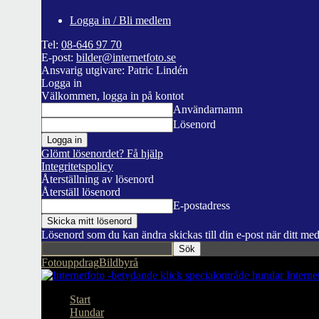
Logga in / Bli medlem
Tel:
08-646 97 70
E-post:
bilder@internetfoto.se
Ansvarig utgivare: Patric Lindén
Logga in
Välkommen, logga in på kontot
Användarnamn
Lösenord
Glömt lösenordet? Få hjälp
Integritetspolicy
Återställning av lösenord
Återställ lösenord
E-postadress
Lösenord som du kan ändra skickas till din e-post när ditt me
Fotouppdrag
Bildbyrå
Interne
Start
Hundar