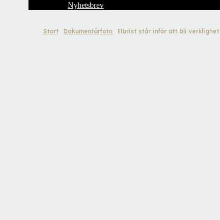
Nyhetsbrev
Start
Dokumentärfoto
Elbrist står inför att bli verklighet