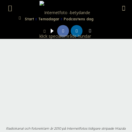
Internetfoto
Start
Temadagar
Podcastens dag
Radiokanal och fotoreklam år 2010 på Internetfotos tidigare stripade Mazda