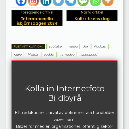
Föregående artikel
Nästa artikel
Internationella
Källkritikens dag
isbjörnsdagen 2024
youtube
media
Jax
Podcast
FLER ARTIKLAR OM:
radio
Mazda
poddar
temadag
videopodd
Kolla in Internetfoto
Bildbyrå
Ett redaktionellt urval av dokumentära hundbilder
växer fram.
Bilder för medier, organisationer, offentlig sektor