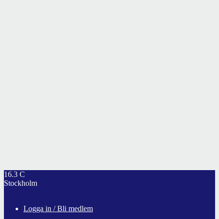
16.3
C
Stockholm
Logga in / Bli medlem