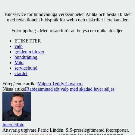
Bildservice för hundvänliga verksamheter. Anlita och beställ bilder
med redaktionellt bildspråk för webb och utskrifter i era kanaler.
Fotouppdrag - Med resarch för att belysa era unika detaljer,
ETIKETTER
valp
golden retriever
hundträning
Milo
servicehund
Gärdet
Föregående artikel
Valpen Teddy Cavapoo
Nästa artikel
Rabiessmittad söt valp med skadad lever säljes
Internetfoto
Ansvarig utgivare Patric Lindén, SiS-presslegitimerad fotoreporter.