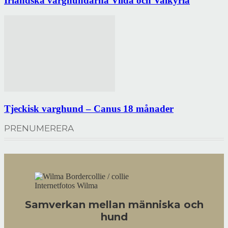
Irländska varghundarna Vilda och Valkyria
Tjeckisk varghund – Canus 18 månader
PRENUMERERA
Internetfotos Wilma
Samverkan mellan människa och
hund