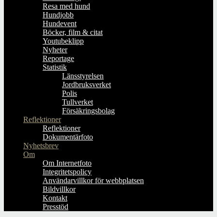
Resa med hund
Hundjobb
Hundevent
Böcker, film & citat
Youtubeklipp
Nyheter
Reportage
Statistik
Länsstyrelsen
Jordbruksverket
Polis
Tullverket
Försäkringsbolag
Reflektioner
Reflektioner
Dokumentärfoto
Nyhetsbrev
Om
Om Internetfoto
Integritetspolicy
Användarvillkor för webbplatsen
Bildvillkor
Kontakt
Presstöd