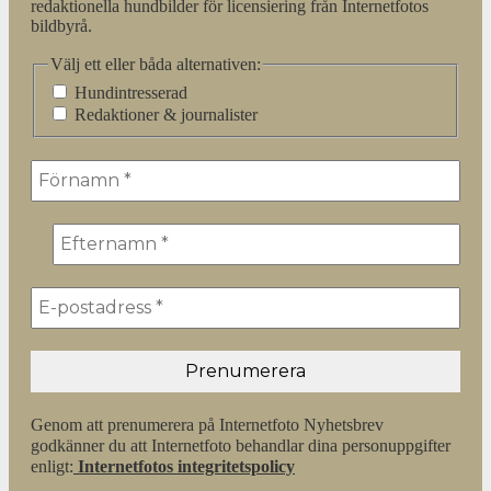
redaktionella hundbilder för licensiering från Internetfotos
bildbyrå.
Välj ett eller båda alternativen:
Hundintresserad
Redaktioner & journalister
Genom att prenumerera på Internetfoto Nyhetsbrev
godkänner du att Internetfoto behandlar dina personuppgifter
enligt:
Internetfotos integritetspolicy