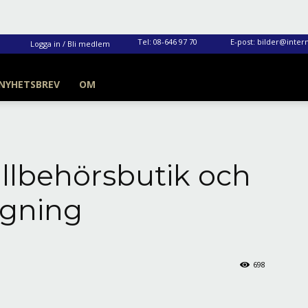
Tel:
08-646 97 70
E-post:
bilder@intern
Logga in / Bli medlem
NYHETSBREV
OM
illbehörsbutik och
agning
698