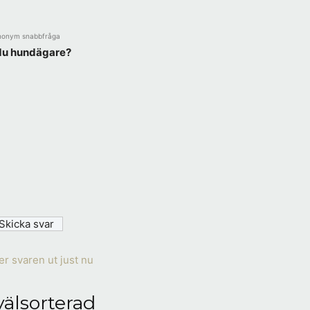
nonym snabbfråga
du hundägare?
er svaren ut just nu
välsorterad