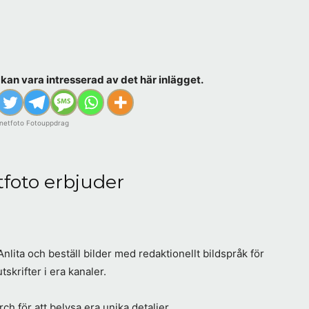
kan vara intresserad av det här inlägget.
rnetfoto Fotouppdrag
tfoto erbjuder
lita och beställ bilder med redaktionellt bildspråk för
skrifter i era kanaler.
h för att belysa era unika detaljer,