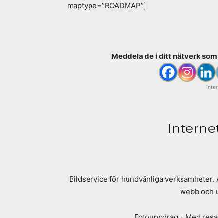
maptype=”ROADMAP”]
Meddela de i ditt nätverk som 
Inte
Interne
Bildservice för hundvänliga verksamheter. An
webb och ut
Fotouppdrag - Med resarc