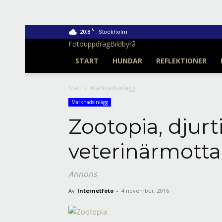
C
20.8
Stockholm
Fotouppdrag
Bildbyrå
START
HUNDAR
REFLEKTIONER
Start
Marknadsinlägg
Marknadsinlägg
Zootopia, djurt
veterinärmott
Annons
Av
Internetfoto
-
4 november, 2016