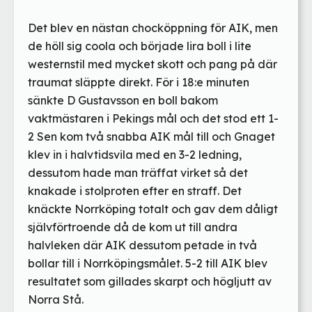
Det blev en nästan chocköppning för AIK, men
de höll sig coola och började lira boll i lite
westernstil med mycket skott och pang på där
traumat släppte direkt. För i 18:e minuten
sänkte D Gustavsson en boll bakom
vaktmästaren i Pekings mål och det stod ett 1-
2 Sen kom två snabba AIK mål till och Gnaget
klev in i halvtidsvila med en 3-2 ledning,
dessutom hade man träffat virket så det
knakade i stolproten efter en straff. Det
knäckte Norrköping totalt och gav dem dåligt
självförtroende då de kom ut till andra
halvleken där AIK dessutom petade in två
bollar till i Norrköpingsmålet. 5-2 till AIK blev
resultatet som gillades skarpt och högljutt av
Norra Stå.