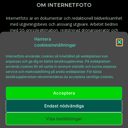
OM INTERNETFOTO
Internetfoto är en dokumentär och redaktionell bildverksamhet
med utgivningsbevis och ansvarig utgivare. Arbetet bedrivs
med SiS-presslegitimation, registrerad drönaroperatör och
behörig fjärrpilot. Godkänd för F-skatt.
Hantera
cookiesinställningar
Kontakt:
bilder@internetfoto.se
Internetfoto använder cookies så innehållet på webbplatsen kan
anpassas och ge dig en bättre besöksupplevelse. På webbplatsen
används cookies för att samla in anonym statistik och kunna anpassa
FÖLJ INTERNETFOTO
service och marknadsföring på andra webbplatser. För bästa
besöksupplevelsen rekommenderas du acceptera samtliga cookies.
Acceptera
Endast nödvändiga
© Copyright Internetfoto 2009-2026
Tel:
08-646 97 70
Visa inställningar
E-post:
bilder@internetfoto.se