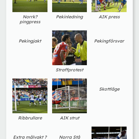
Norrk?
Pekinledning
AIK press
pingpress
Pekingjakt
Pekingförsvar
Straffprotest
Skottläge
Ribbrullare
AIK strut
Extra målvakt ?
Norra Stå