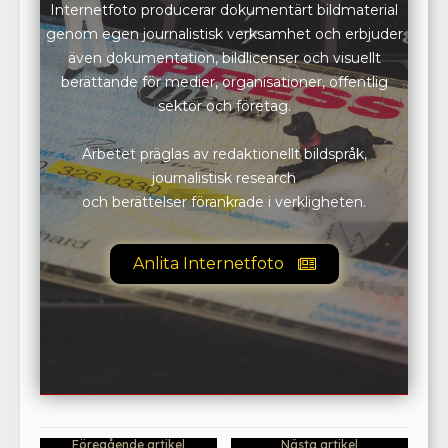
Internetfoto producerar dokumentärt bildmaterial
genom egen journalistisk verksamhet och erbjuder
även dokumentation, bildlicenser och visuellt
berättande för medier, organisationer, offentlig
sektor och företag.
Arbetet präglas av redaktionellt bildspråk,
journalistisk research
och berättelser förankrade i verkligheten.
Anlita Internetfoto
Föregående artikel
Nästa artikel