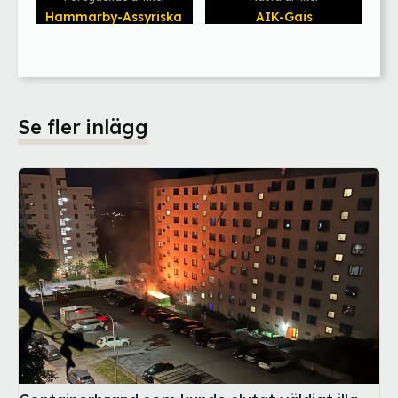
Hammarby-Assyriska
AIK-Gais
Se fler inlägg