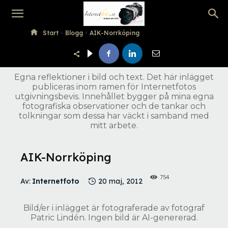
Internetfoto
Start
Blogg
AIK-Norrköping
Egna reflektioner i bild och text. Det här inlägget
publiceras inom ramen för Internetfotos
utgivningsbevis. Innehållet bygger på mina egna
fotografiska observationer och de tankar och
tolkningar som dessa har väckt i samband med
mitt arbete.
AIK-Norrköping
754
Av:
Internetfoto
20 maj, 2012
Bild/er i inlägget är fotograferade av fotograf
Patric Lindén. Ingen bild är AI-genererad.