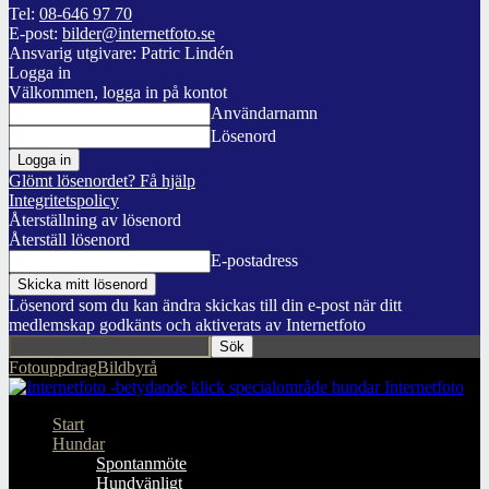
Tel:
08-646 97 70
E-post:
bilder@internetfoto.se
Ansvarig utgivare: Patric Lindén
Logga in
Välkommen, logga in på kontot
Användarnamn
Lösenord
Glömt lösenordet? Få hjälp
Integritetspolicy
Återställning av lösenord
Återställ lösenord
E-postadress
Lösenord som du kan ändra skickas till din e-post när ditt
medlemskap godkänts och aktiverats av Internetfoto
Fotouppdrag
Bildbyrå
Internetfoto
Start
Hundar
Spontanmöte
Hundvänligt