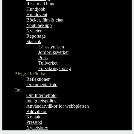
Resa med hund
Hundjobb
Hundevent
Böcker, film & citat
Youtubeklipp
Nyheter
Reportage
Statistik
Länsstyrelsen
Jordbruksverket
Polis
Tullverket
Försäkringsbolag
Blogg / Krönika
Reflektioner
Dokumentärfoto
Om
Om Internetfoto
Integritetspolicy
Användarvillkor för webbplatsen
Bildvillkor
Kontakt
Presstöd
Nyhetsbrev