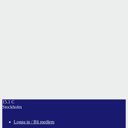
15.1
C
Stockholm
Logga in / Bli medlem