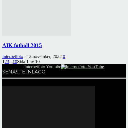
AIK fotboll 2015
Internetfoto
-
12 november, 2022
0
1
2
3
...
10
Sida 1 av 10
Internetfoto Youtube
SENASTE INLÄGG