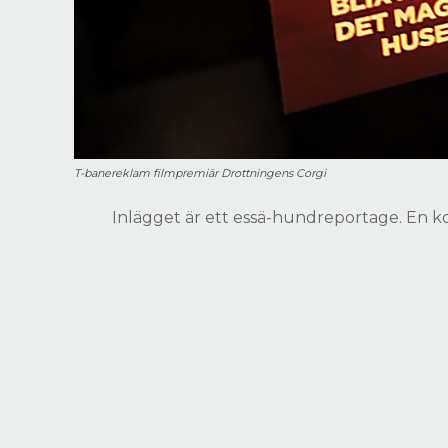
T-banereklam filmpremiär Drottningens Corgi
Inlägget är ett essä-hundreportage. En k