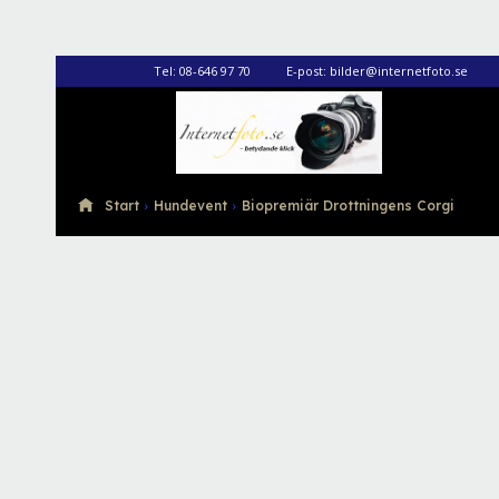
Tel:
08-646 97 70
E-post:
bilder@internetfoto.se
Internetfoto
Start
Hundevent
Biopremiär Drottningens Corgi