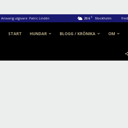
C
Ansvarig utgivare: Patric Lindén
20.6
fred
Stockholm
START
HUNDAR
BLOGG / KRÖNIKA
OM