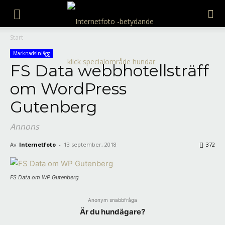
Internetfoto
Start
Marknadsinlägg
FS Data webbhotellsträff
om WordPress
Gutenberg
Annons
Av
Internetfoto
-
13 september, 2018
372
FS Data om WP Gutenberg
Anonym snabbfråga
Är du hundägare?