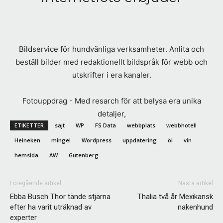
Bildservice för hundvänliga verksamheter. Anlita och
beställ bilder med redaktionellt bildspråk för webb och
utskrifter i era kanaler.
Fotouppdrag - Med resarch för att belysa era unika
detaljer,
ETIKETTER
sajt
WP
FS Data
webbplats
webbhotell
Heineken
mingel
Wordpress
uppdatering
öl
vin
hemsida
AW
Gutenberg
Föregående artikel
Nästa artikel
Ebba Busch Thor tände stjärna
Thalia två år Mexikansk
efter ha varit uträknad av
nakenhund
experter