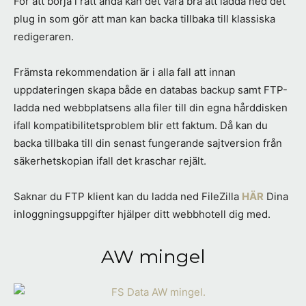
För att börja i rätt ända kan det vara bra att ladda ned det
plug in som gör att man kan backa tillbaka till klassiska
redigeraren.
Främsta rekommendation är i alla fall att innan
uppdateringen skapa både en databas backup samt FTP-
ladda ned webbplatsens alla filer till din egna hårddisken
ifall kompatibilitetsproblem blir ett faktum. Då kan du
backa tillbaka till din senast fungerande sajtversion från
säkerhetskopian ifall det kraschar rejält.
Saknar du FTP klient kan du ladda ned FileZilla
HÄR
Dina
inloggningsuppgifter hjälper ditt webbhotell dig med.
AW mingel