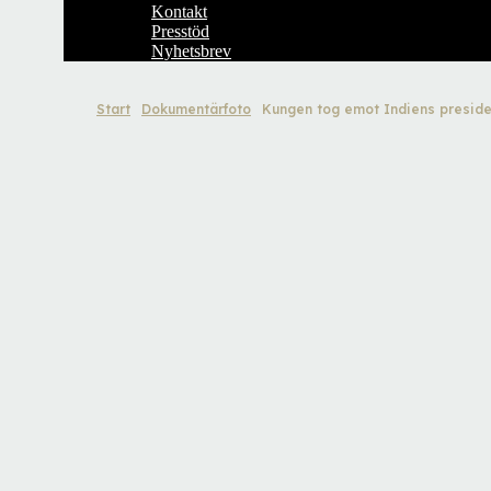
Kontakt
Presstöd
Nyhetsbrev
Start
Dokumentärfoto
Kungen tog emot Indiens preside