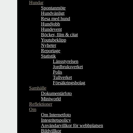
Hundar
Spontanmöte
Hundvänligt
Resa med hund
Hundjobb
Hundevent
Böcker, film & citat
Youtubeklipp
Nyheter
Reportage
Statistik
Länsstyrelsen
Jordbruksverket
Polis
Tullverket
Försäkringsbolag
Samhälle
Dokumentärfoto
Miniworld
Reflektioner
Om
Om Internetfoto
Integritetspolicy
Användarvillkor för webbplatsen
Bildvillkor