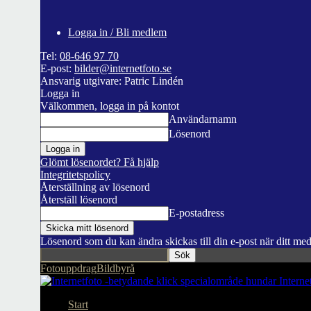
Logga in / Bli medlem
Tel:
08-646 97 70
E-post:
bilder@internetfoto.se
Ansvarig utgivare: Patric Lindén
Logga in
Välkommen, logga in på kontot
Användarnamn
Lösenord
Glömt lösenordet? Få hjälp
Integritetspolicy
Återställning av lösenord
Återställ lösenord
E-postadress
Lösenord som du kan ändra skickas till din e-post när ditt me
Fotouppdrag
Bildbyrå
Interne
Start