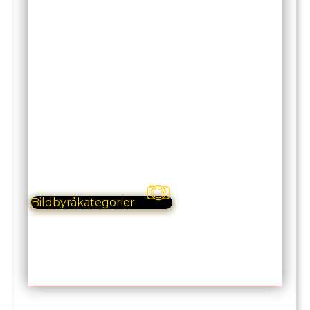
Kolla in Internetfoto
Bildbyrå
Ett redaktionellt urval av dokumentära hundbilder
växer fram.
Bilder för medier, organisationer, offentlig sektor
och företag som söker autentiskt visuellt
berättande.
Bildbyråkategorier