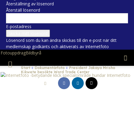
Återställning av lösenord
Återställ lösenord
E-postadress
Lösenord som du kan ändra skickas till din e-post när ditt
medlemskap godkänts och aktiverats av Internetfoto
Fotouppdrag
Bildbyrå
Start
Dokumentärfoto
President Jakaya Mrisho
Kikwete besökte Word Trade Center
Internetfoto