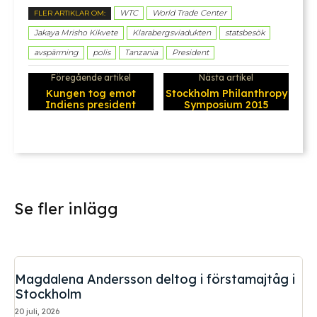
WTC
World Trade Center
FLER ARTIKLAR OM:
Jakaya Mrisho Kikvete
Klarabergsviadukten
statsbesök
avspärrning
polis
Tanzania
President
Föregående artikel
Nästa artikel
Kungen tog emot
Stockholm Philanthropy
Indiens president
Symposium 2015
Se fler inlägg
Magdalena Andersson deltog i förstamajtåg i
Stockholm
20 juli, 2026