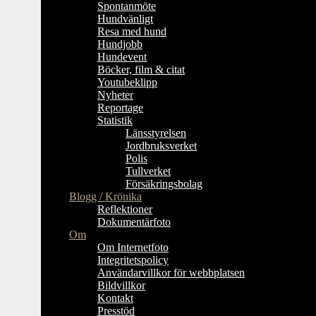
Spontanmöte
Hundvänligt
Resa med hund
Hundjobb
Hundevent
Böcker, film & citat
Youtubeklipp
Nyheter
Reportage
Statistik
Länsstyrelsen
Jordbruksverket
Polis
Tullverket
Försäkringsbolag
Blogg / Krönika
Reflektioner
Dokumentärfoto
Om
Om Internetfoto
Integritetspolicy
Användarvillkor för webbplatsen
Bildvillkor
Kontakt
Presstöd