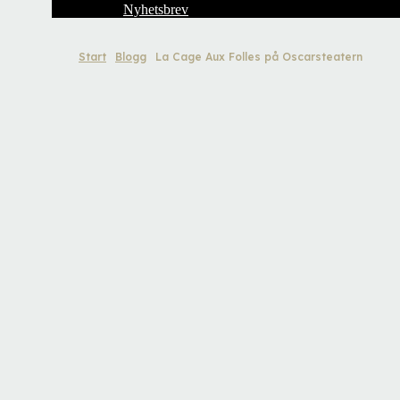
Nyhetsbrev
Start
Blogg
La Cage Aux Folles på Oscarsteatern