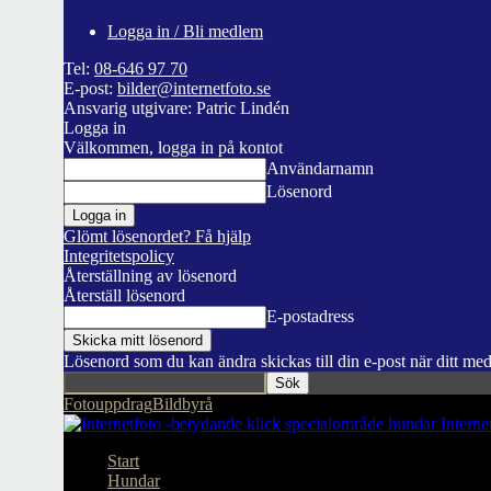
Logga in / Bli medlem
Tel:
08-646 97 70
E-post:
bilder@internetfoto.se
Ansvarig utgivare: Patric Lindén
Logga in
Välkommen, logga in på kontot
Användarnamn
Lösenord
Glömt lösenordet? Få hjälp
Integritetspolicy
Återställning av lösenord
Återställ lösenord
E-postadress
Lösenord som du kan ändra skickas till din e-post när ditt me
Fotouppdrag
Bildbyrå
Interne
Start
Hundar