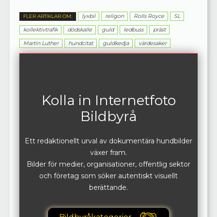
lyxbil
religon
Rolls Royce
SL
FLER ARTIKLAR OM:
kollektivtrafik
dödskalle
guld
ledbuss
präst
Martin Luther
hundcitat
guldkedja
värdesaker
Kolla in Internetfoto
Bildbyrå
Ett redaktionellt urval av dokumentära hundbilder
växer fram.
Bilder för medier, organisationer, offentlig sektor
och företag som söker autentiskt visuellt
berättande.