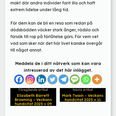
makt där andra individer farit illa och haft
extrem lidelse under lång tid.
För dem kan de bli en resa som redan på
dödsbädden väcker stark ånger, rädsla och
försök till rop på förlåtelse görs. För vem vet
vad som sker när det här livet kanske övergår
till något annat.
Meddela de i ditt nätverk som kan vara
intresserad av det här inlägget.
Föregående artikel
Nästa artikel
Elizabeth Barrett
Mark Twain – Veckans
Browning – Veckans
hundcitat 2025 v 11
hundcitat 2025 v 09