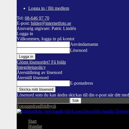
Logga in / Bli medlem
Tel:
08-646 97 70
E-post:
bilder@internetfoto.se
Ansvarig utgivare: Patric Lindén
Logga in
Välkommen, logga in på kontot
Användarnamn
Lösenord
Glömt lösenordet? Få hjälp
Integritetspolicy
Återställning av lösenord
Återställ lösenord
E-postadress
Lösenord som du kan ändra skickas till din e-post när ditt me
Fotouppdrag
Bildbyrå
Interne
Start
Hundar