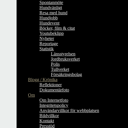
Spontanmöte
Hundvänligt
Resa med hund
Hundjobb
Hundevent
Böcker, film & citat
Youtubeklipp
Nyheter
Reportage
Statistik
Länsstyrelsen
Jordbruksverket
Polis
Tullverket
Försäkringsbolag
Blogg / Krönika
Reflektioner
Dokumentärfoto
Om
Om Internetfoto
Integritetspolicy
Användarvillkor för webbplatsen
Bildvillkor
Kontakt
Presstöd