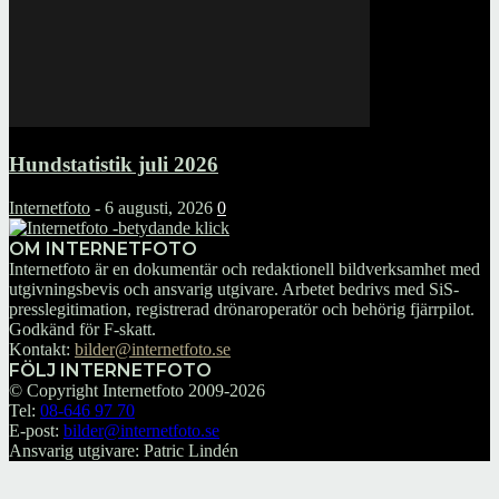
Hundstatistik juli 2026
Internetfoto
-
6 augusti, 2026
0
OM INTERNETFOTO
Internetfoto är en dokumentär och redaktionell bildverksamhet med
utgivningsbevis och ansvarig utgivare. Arbetet bedrivs med SiS-
presslegitimation, registrerad drönaroperatör och behörig fjärrpilot.
Godkänd för F-skatt.
Kontakt:
bilder@internetfoto.se
FÖLJ INTERNETFOTO
© Copyright Internetfoto 2009-2026
Tel:
08-646 97 70
E-post:
bilder@internetfoto.se
Ansvarig utgivare: Patric Lindén