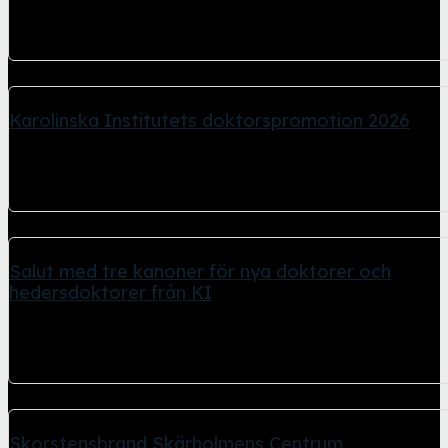
1 maj, 2026
Organisationen Animalkind höll en manifestation och stod på
Drottninggatan ovanför Sergels torg. Under lördagen höll...
Karolinska Institutets doktorspromotion 2026
26 april, 2026
I Stockholm stadshus Blå hallen hölls ceremoni för nyblivna
doktorer med efterföljande bankett och...
Salut med tre kanoner för nya doktorer och
hedersdoktorer från KI
26 april, 2026
Salut med tre kanoner då KI doktorer och hedersdoktorer
promoverades i Stockholms Stadshus Salut med...
Skorstensbrand Skärholmens Centrum