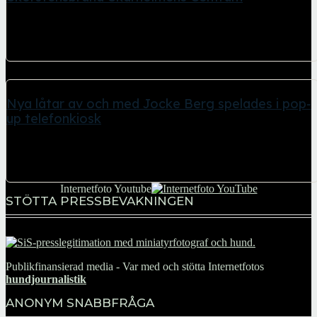
21 april, 2026
Skärholmens Centrum tvingade hålla stängt flera timmar under
lördagen 19 april 2026. Anledningen var...
Nya låtar av och med Jocke Berg spelades i pop-
up telefonkiosk
21 april, 2026
Kö till klassisk telefonkiosk med lur tillfälligt uppställd 14 april
2026 på Sergels Torg...
Internetfoto Youtube
STÖTTA PRESSBEVAKNINGEN
Publikfinansierad media - Var med och stötta Internetfotos
hundjournalistik
ANONYM SNABBFRÅGA