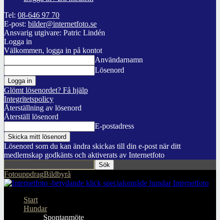
Tel:
08-646 97 70
E-post:
bilder@internetfoto.se
Ansvarig utgivare: Patric Lindén
Logga in
Välkommen, logga in på kontot
Användarnamn
Lösenord
Glömt lösenordet? Få hjälp
Integritetspolicy
Återställning av lösenord
Återställ lösenord
E-postadress
Lösenord som du kan ändra skickas till din e-post när ditt
medlemskap godkänts och aktiverats av Internetfoto
Fotouppdrag
Bildbyrå
Internetfoto
Start
Hundar
Spontanmöte