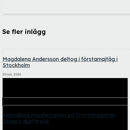
Se fler inlägg
Magdalena Andersson deltog i förstamajtåg i
Stockholm
20 juli, 2026
Socialdemokraternas partiledare Magdalena Andersson deltog i
demonstrationståget från Humlegården till Norra Bantorget.
Samlingen hölls fredagen...
Animalkind manifestation på Drottninggatan
Stoppa djurförsök