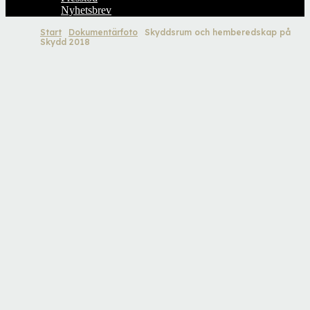
Nyhetsbrev
Start
Dokumentärfoto
Skyddsrum och hemberedskap på
Skydd 2018