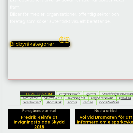
fram.
Bilder för medier, organisationer, offentlig sektor och
företag som söker autentiskt visuellt berättande.
Bildbyråkategorier
Varningsskylt
vatten
Stockholmsmässan
FLER ARTIKLAR OM:
simulator
Skydd 2018
skyddsrum
krisberedskap
krislåda
överlevnad
stormkök
sömn
värme
nödsituation
Föregående artikel
Nästa artikel
Fredrik Reinfeldt
Voi vid Dramaten för att
invigningstalade Skydd
informera om elsparkcyke
2018