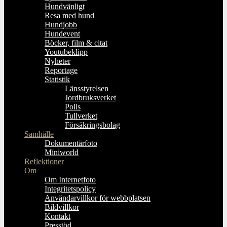
Hundvänligt
Resa med hund
Hundjobb
Hundevent
Böcker, film & citat
Youtubeklipp
Nyheter
Reportage
Statistik
Länsstyrelsen
Jordbruksverket
Polis
Tullverket
Försäkringsbolag
Samhälle
Dokumentärfoto
Miniworld
Reflektioner
Om
Om Internetfoto
Integritetspolicy
Användarvillkor för webbplatsen
Bildvillkor
Kontakt
Presstöd