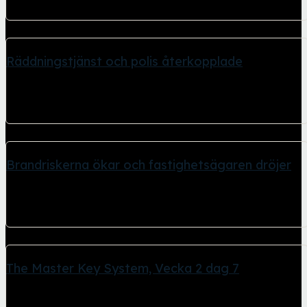
gällande den containerbrand...
Räddningstjänst och polis återkopplade
26 april, 2026
I senaste händelsen gällande den containerbrand Internetfoto
undersöker. Polis och Räddningstjänst har återkopplat med...
Brandriskerna ökar och fastighetsägaren dröjer
26 april, 2026
Trots att det tidigare brunnit i en container här 240810 låter
fastighetsägaren Ikano Bostad...
The Master Key System, Vecka 2 dag 7
26 april, 2026