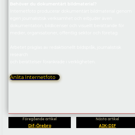
Behöver du dokumentärt bildmaterial?
Internetfoto producerar dokumentärt bildmaterial genom
egen journalistisk verksamhet och erbjuder även
dokumentation, bildlicenser och visuellt berättande för
medier, organisationer, offentlig sektor och företag.
Arbetet präglas av redaktionellt bildspråk, journalistisk
research
och berättelser förankrade i verkligheten.
Anlita Internetfoto
Föregående artikel
Nästa artikel
Dif-Örebro
AIK-DIF