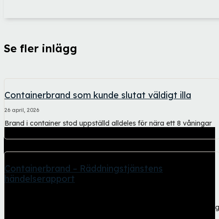
Se fler inlägg
Containerbrand som kunde slutat väldigt illa
26 april, 2026
Brand i container stod uppställd alldeles för nära ett 8 våningar
högt flerfamiljshus. Den här...
Containerbrand – Räddningstjänstens
händelserapport
26 april, 2026
Kraftig rökutveckling och dålig sikt. Andningsskydd och belysnin
vid släckningsarbetet. Räddningstjänstens händelserapport