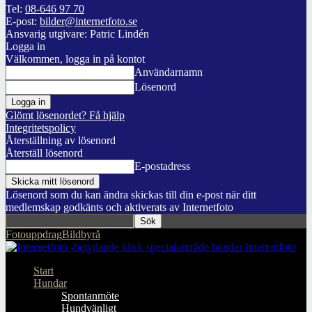
Tel:
08-646 97 70
E-post:
bilder@internetfoto.se
Ansvarig utgivare: Patric Lindén
Logga in
Välkommen, logga in på kontot
Användarnamn
Lösenord
Glömt lösenordet? Få hjälp
Integritetspolicy
Återställning av lösenord
Återställ lösenord
E-postadress
Lösenord som du kan ändra skickas till din e-post när ditt
medlemskap godkänts och aktiverats av Internetfoto
Fotouppdrag
Bildbyrå
Internetfoto
Start
Hundar
Spontanmöte
Hundvänligt