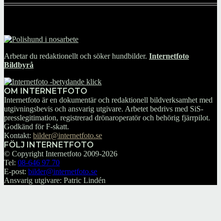
Arbetar du redaktionellt och söker hundbilder.
Internetfoto
Bildbyrå
OM INTERNETFOTO
Internetfoto är en dokumentär och redaktionell bildverksamhet med
utgivningsbevis och ansvarig utgivare. Arbetet bedrivs med SiS-
presslegitimation, registrerad drönaroperatör och behörig fjärrpilot.
Godkänd för F-skatt.
Kontakt:
bilder@internetfoto.se
FÖLJ INTERNETFOTO
© Copyright Internetfoto 2009-2026
Tel:
08-646 97 70
E-post:
bilder@internetfoto.se
Ansvarig utgivare: Patric Lindén