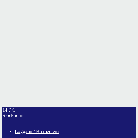
14.7
C
Stockholm
Logga in / Bli medlem