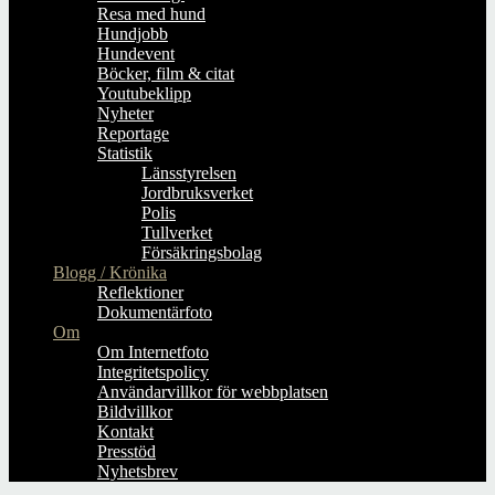
Resa med hund
Hundjobb
Hundevent
Böcker, film & citat
Youtubeklipp
Nyheter
Reportage
Statistik
Länsstyrelsen
Jordbruksverket
Polis
Tullverket
Försäkringsbolag
Blogg / Krönika
Reflektioner
Dokumentärfoto
Om
Om Internetfoto
Integritetspolicy
Användarvillkor för webbplatsen
Bildvillkor
Kontakt
Presstöd
Nyhetsbrev