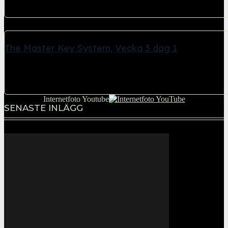
The Master Key System "Mental kontroll - Söndag" Meditation, -
Veckans målgång Oavsett om du springer,...
The Master Key System, Vecka 3 dag 1
26 april, 2026
The Master Key System "Fysisk avslappning - Måndag"
Meditation, - i spännande kretslopp Sitta 30 minuter...
Internetfoto Youtube
SENASTE INLÄGG