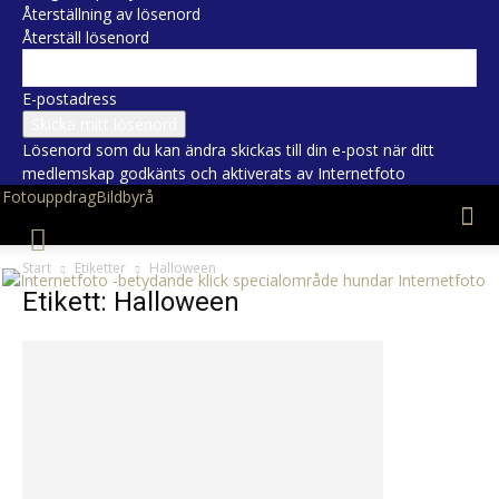
Återställning av lösenord
Återställ lösenord
E-postadress
Lösenord som du kan ändra skickas till din e-post när ditt
medlemskap godkänts och aktiverats av Internetfoto
Fotouppdrag
Bildbyrå
Start
Etiketter
Halloween
Internetfoto
Etikett: Halloween