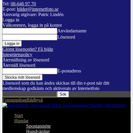
Tel:
08-646 97 70
E-post:
bilder@internetfoto.se
Ansvarig utgivare: Patric Lindén
Logga in
Välkommen, logga in på kontot
Användarnamn
Lösenord
Glömt lösenordet? Få hjälp
Integritetspolicy
Återställning av lösenord
Återställ lösenord
E-postadress
Lösenord som du kan ändra skickas till din e-post när ditt
medlemskap godkänts och aktiverats av Internetfoto
Fotouppdrag
Bildbyrå
Internetfoto
Start
Hundar
Spontanmöte
Hundvänligt