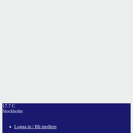
17.7
C
Stockholm
Logga in / Bli medlem