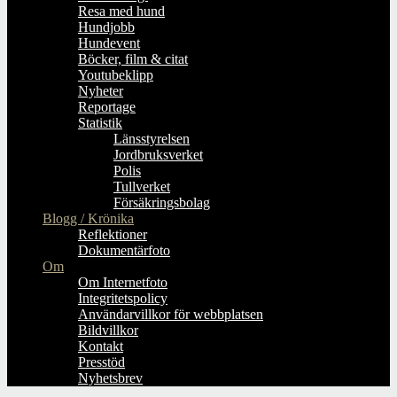
Resa med hund
Hundjobb
Hundevent
Böcker, film & citat
Youtubeklipp
Nyheter
Reportage
Statistik
Länsstyrelsen
Jordbruksverket
Polis
Tullverket
Försäkringsbolag
Blogg / Krönika
Reflektioner
Dokumentärfoto
Om
Om Internetfoto
Integritetspolicy
Användarvillkor för webbplatsen
Bildvillkor
Kontakt
Presstöd
Nyhetsbrev