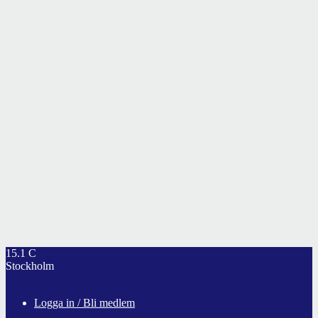
15.1
C
Stockholm
Logga in / Bli medlem