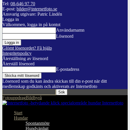
Tel:
08-646 97 70
E-post:
bilder@internetfoto.se
Ansvarig utgivare: Patric Lindén
Logga in
Välkommen, logga in på kontot
Användarnamn
Lösenord
Glömt lösenordet? Få hjälp
Integritetspolicy
Återställning av lösenord
Återställ lösenord
E-postadress
Lösenord som du kan ändra skickas till din e-post när ditt
medlemskap godkänts och aktiverats av Internetfoto
Fotouppdrag
Bildbyrå
Internetfoto
Start
Hundar
Spontanmöte
Hundvänligt