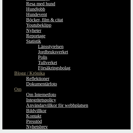
Resa med hund
Hundjobb
Hundevent
Böcker, film & citat
Youtubeklipp
Nyheter
Reportage
Statistik
Länsstyrelsen
Jordbruksverket
Polis
Tullverket
Försäkringsbolag
Blogg / Krönika
Reflektioner
Dokumentärfoto
Om
Om Internetfoto
Integritetspolicy
Användarvillkor för webbplatsen
Bildvillkor
Kontakt
Presstöd
Nyhetsbrev