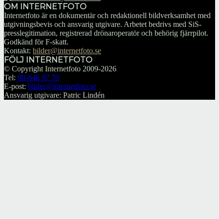
OM INTERNETFOTO
Internetfoto är en dokumentär och redaktionell bildverksamhet med
utgivningsbevis och ansvarig utgivare. Arbetet bedrivs med SiS-
presslegitimation, registrerad drönaroperatör och behörig fjärrpilot.
Godkänd för F-skatt.
Kontakt:
bilder@internetfoto.se
FÖLJ INTERNETFOTO
© Copyright Internetfoto 2009-2026
Tel:
08-646 97 70
E-post:
bilder@internetfoto.se
Ansvarig utgivare: Patric Lindén