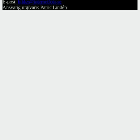
E-post:
bilder@internetfoto.se
Ansvarig utgivare: Patric Lindén