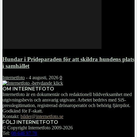
Hundar i Prideparaden för att skildra hundens plats
i samhället
Internetfoto
-
4 augusti, 2026
0
OM INTERNETFOTO
Internetfoto är en dokumentär och redaktionell bildverksamhet med
utgivningsbevis och ansvarig utgivare. Arbetet bedrivs med SiS-
presslegitimation, registrerad drönaroperatör och behörig fjärrpilot.
Godkänd för F-skatt.
Kontakt:
bilder@internetfoto.se
FÖLJ INTERNETFOTO
© Copyright Internetfoto 2009-2026
Tel:
08-646 97 70