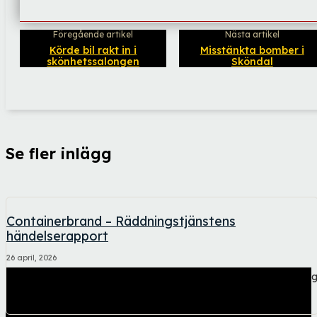
Föregående artikel
Nästa artikel
Körde bil rakt in i
Misstänkta bomber i
skönhetssalongen
Sköndal
Se fler inlägg
Containerbrand – Räddningstjänstens
händelserapport
26 april, 2026
Kraftig rökutveckling och dålig sikt. Andningsskydd och belysnin
vid släckningsarbetet. Räddningstjänstens händelserapport
gällande den containerbrand...