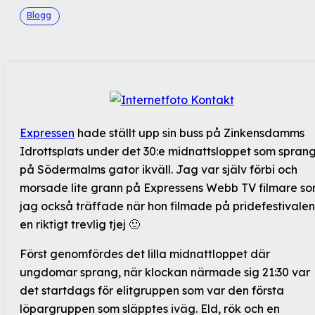
Blogg
Expressen
hade ställt upp sin buss på Zinkensdamms
Idrottsplats under det 30:e midnattsloppet som spran
på Södermalms gator ikväll. Jag var själv förbi och
morsade lite grann på Expressens Webb TV filmare s
jag också träffade när hon filmade på pridefestivalen
en riktigt trevlig tjej 🙂
Först genomfördes det lilla midnattloppet där
ungdomar sprang, när klockan närmade sig 21:30 var
det startdags för elitgruppen som var den första
löpargruppen som släpptes iväg. Eld, rök och en