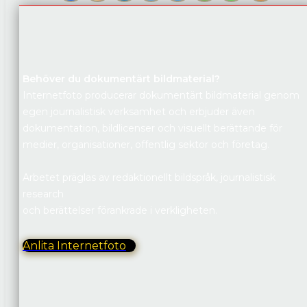
Behöver du dokumentärt bildmaterial?
Internetfoto producerar dokumentärt bildmaterial genom
egen journalistisk verksamhet och erbjuder även
dokumentation, bildlicenser och visuellt berättande för
medier, organisationer, offentlig sektor och företag.
Arbetet präglas av redaktionellt bildspråk, journalistisk
research
och berättelser förankrade i verkligheten.
Anlita Internetfoto