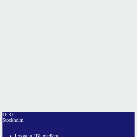
16.3
C
Stockholm
Logga in / Bli medlem