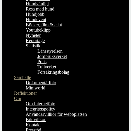
Hundvänligt
Resa med hund
Hundjobb
Hundevent
Böcker, film & citat
Youtubeklipp
Nyheter
Reportage
Statistik
Länsstyrelsen
Jordbruksverket
Polis
Tullverket
Försäkringsbolag
Samhälle
Dokumentärfoto
Miniworld
Reflektioner
Om
Om Internetfoto
Integritetspolicy
Användarvillkor för webbplatsen
Bildvillkor
Kontakt
Presstöd