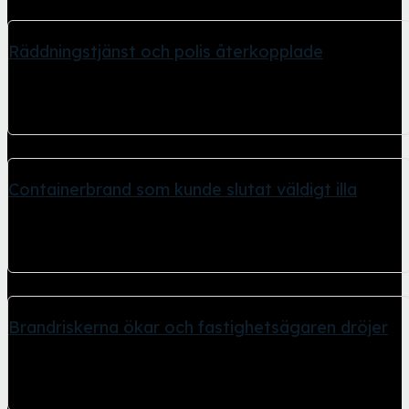
Räddningstjänst och polis återkopplade
26 april, 2026
I senaste händelsen gällande den containerbrand Internetfoto
undersöker. Polis och Räddningstjänst har återkopplat med...
Containerbrand som kunde slutat väldigt illa
26 april, 2026
Brand i container stod uppställd alldeles för nära ett 8 våningar
högt flerfamiljshus. Den här...
Brandriskerna ökar och fastighetsägaren dröjer
26 april, 2026
Trots att det tidigare brunnit i en container här 240810 låter
fastighetsägaren Ikano Bostad...