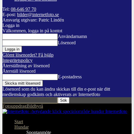
Tel:
08-646 97 70
E-post:
bilder@internetfoto.se
Ansvarig utgivare: Patric Lindén
Logga in
Välkommen, logga in på kontot
Användarnamn
Lösenord
Glömt lösenordet? Få hjälp
Integritetspolicy
Återställning av lösenord
Återställ lösenord
E-postadress
Lösenord som du kan ändra skickas till din e-post när ditt
medlemskap godkänts och aktiverats av Internetfoto
Fotouppdrag
Bildbyrå
Internetfoto
Start
Hundar
Spontanmöte