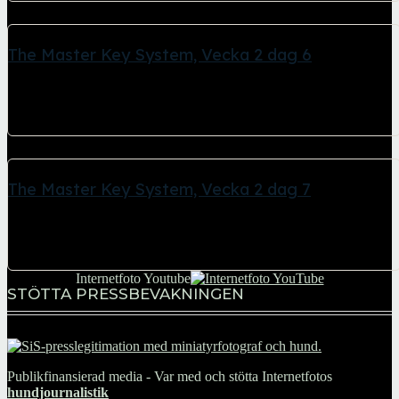
The Master Key System, Vecka 2 dag 6
26 april, 2026
The Master Key System "Mental kontroll - Lördag" Meditation, -
laddar mentala batterierna Lördag och sjätte...
The Master Key System, Vecka 2 dag 7
26 april, 2026
The Master Key System "Mental kontroll - Söndag" Meditation, -
Veckans målgång Oavsett om du springer,...
Internetfoto Youtube
STÖTTA PRESSBEVAKNINGEN
Publikfinansierad media - Var med och stötta Internetfotos
hundjournalistik