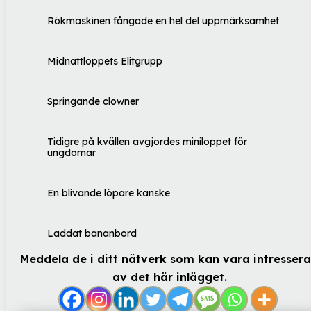
Rökmaskinen fångade en hel del uppmärksamhet
Midnattloppets Elitgrupp
Springande clowner
Tidigre på kvällen avgjordes miniloppet för
ungdomar
En blivande löpare kanske
Laddat bananbord
Meddela de i ditt nätverk som kan vara intresser
av det här inlägget.