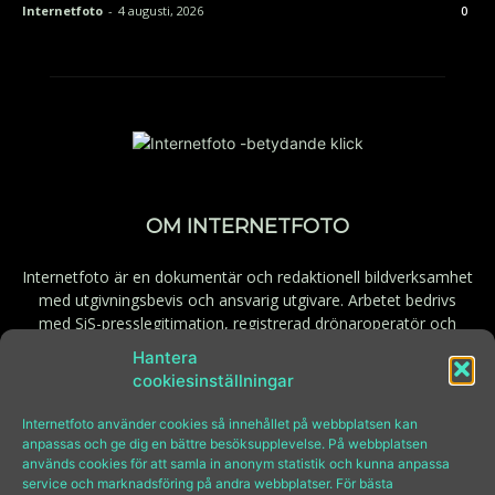
Internetfoto
-
4 augusti, 2026
0
OM INTERNETFOTO
Internetfoto är en dokumentär och redaktionell bildverksamhet
med utgivningsbevis och ansvarig utgivare. Arbetet bedrivs
med SiS-presslegitimation, registrerad drönaroperatör och
behörig fjärrpilot. Godkänd för F-skatt.
Hantera
cookiesinställningar
Kontakt:
bilder@internetfoto.se
Internetfoto använder cookies så innehållet på webbplatsen kan
anpassas och ge dig en bättre besöksupplevelse. På webbplatsen
används cookies för att samla in anonym statistik och kunna anpassa
FÖLJ INTERNETFOTO
service och marknadsföring på andra webbplatser. För bästa