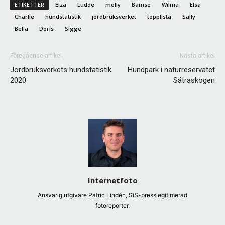
ETIKETTER
Elza
Ludde
molly
Bamse
Wilma
Elsa
Charlie
hundstatistik
jordbruksverket
topplista
Sally
Bella
Doris
Sigge
Föregående artikel
Nästa artikel
Jordbruksverkets hundstatistik
Hundpark i naturreservatet
2020
Sätraskogen
Internetfoto
Ansvarig utgivare Patric Lindén, SiS-presslegitimerad
fotoreporter.