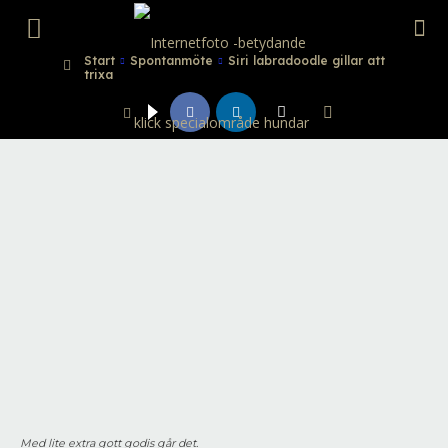
Internetfoto
Start
Spontanmöte
Siri labradoodle gillar att
trixa
Med lite extra gott godis går det.