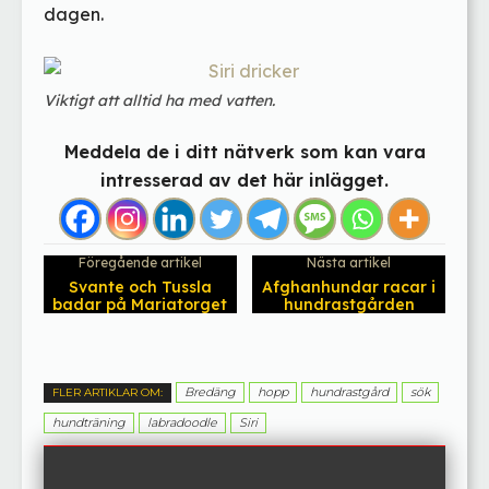
dagen.
Viktigt att alltid ha med vatten.
Meddela de i ditt nätverk som kan vara
intresserad av det här inlägget.
Föregående artikel
Nästa artikel
Svante och Tussla
Afghanhundar racar i
badar på Mariatorget
hundrastgården
Bredäng
hopp
hundrastgård
sök
FLER ARTIKLAR OM:
hundträning
labradoodle
Siri