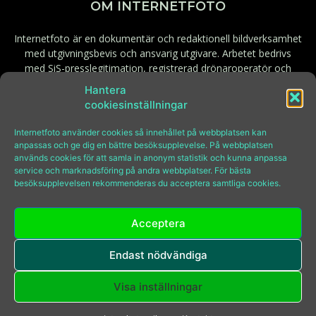
OM INTERNETFOTO
Internetfoto är en dokumentär och redaktionell bildverksamhet
med utgivningsbevis och ansvarig utgivare. Arbetet bedrivs
med SiS-presslegitimation, registrerad drönaroperatör och
behörig fjärrpilot. Godkänd för F-skatt.
Hantera
cookiesinställningar
Kontakt:
bilder@internetfoto.se
Internetfoto använder cookies så innehållet på webbplatsen kan
anpassas och ge dig en bättre besöksupplevelse. På webbplatsen
används cookies för att samla in anonym statistik och kunna anpassa
FÖLJ INTERNETFOTO
service och marknadsföring på andra webbplatser. För bästa
besöksupplevelsen rekommenderas du acceptera samtliga cookies.
Acceptera
Endast nödvändiga
© Copyright Internetfoto 2009-2026
Tel:
08-646 97 70
Visa inställningar
E-post:
bilder@internetfoto.se