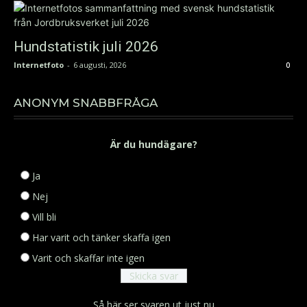
Hundstatistik juli 2026
Internetfoto
-
6 augusti, 2026
0
ANONYM SNABBFRÅGA
Är du hundägare?
Ja
Nej
Vill bli
Har varit och tänker skaffa igen
Varit och skaffar inte igen
Så här ser svaren ut just nu